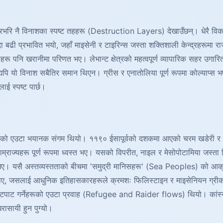
्षेत्रभरि नै विनाशका स्पष्ट तहहरू (Destruction Layers) देखाउँछन्। धेरै 
बढी प्रभावित भयो, जहाँ माइसेनी र टाइरिन्स जस्ता शक्तिशाली केन्द्रहरूमा रा
ू पनि खरानीमा परिणत भए। लेभान्ट क्षेत्रको महत्वपूर्ण व्यापारिक सहर उगारितको
 यो विनाश सबैतिर समान थिएन। ग्रीस र एनातोलिया पूर्ण रूपमा कोल्याप्स भए
ई स्पष्ट पार्छ।
टहरूको एउटा भयानक संगम थियो। ११९० ईसापूर्वको दशकमा आएको चरम खडेरी र 
का साम्राज्यहरू पूर्ण रूपमा ध्वस्त भए। यसको विपरीत, नाइल र मेसोपोटामिया ज
जोगिए। यसै अस्तव्यस्तताको बीचमा 'समुद्री मानिसहरू' (Sea Peoples) को आक्
 जसलाई आधुनिक इतिहासकारहरूले क्रमशः फिलिस्टाइन र माइसेनियन ग्रीकहरूसँ
 लुटपाट गर्नेहरूको एउटा प्रवाह (Refugee and Raider flows) थियो। कांस्
धरासायी हुन पुग्यो।