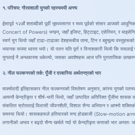
१. परिचय: गौरवशाली युगको रहस्यमयी अन्त्य
ईसापूर्व १२औं शताब्दीको पूर्वी भूमध्यसागर र मध्य पूर्वको संसार आजको 
Concert of Powers) भन्छन्, जहाँ इजिप्ट, हिट्टाइट, एसेरियन, र माइसेनिय
स्वर्ण युग थियो जहाँ टाढा-टाढाका देशहरूबीच तामा, टिन र बहुमूल्य वस्तुहर
भयानक रूपमा ध्वस्त भयो। यो पतन यति पूर्ण र विनाशकारी थियो कि यसलाई पश
युगलाई नै अन्धकारमा धकेल्यो, जसका अवशेषहरू आज पनि पुरातात्विक उत्खन
२. नील फल्कनरको तर्क: पुँजी र दरबारिया अर्थतन्त्रको भार
मार्क्सवादी इतिहासकार नील फल्कनरको विश्लेषण अनुसार, कांस्य युगको पतन
अत्यन्तै केन्द्रीकृत र शीर्ष-भारी थियो, जहाँ उत्पादित अतिरिक्त पुँजीमा शासक 
संकलित स्रोतलाई विलासी जीवनशैली, विशाल सैन्य अभियान र आफ्नो शक्तिको प
समस्या थियो। शासकहरूले हतियारको मन्द होडबाजी (Slow-motion arms race) 
लगानीको अभाव र बढ्दो सैन्य खर्चले गर्दा यो केन्द्रीकृत सत्ताको भार अन्त