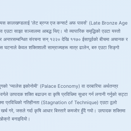
हरू यस कालखण्डलाई 'लेट ब्रन्ज एज कन्सर्ट अफ पावर्स' (Late Bronze Age
ा एउटा साझा सञ्जालमा आबद्ध थिए। यो व्यापारिक समृद्धिको एउटा यस्तो
भव्य र अन्तरसम्बन्धित संरचना सन् १२२० देखि ११७० ईसापूर्वको बीचमा अचानक र
स घटनाले केवल शक्तिशाली साम्राज्यहरू मात्र ढालेन, बरु एउटा सिङ्गो
युगको 'प्यालेस इकोनोमी' (Palace Economy) वा दरबारिया अर्थतन्त्र
 वर्गले उत्पादक शक्ति बढाउन वा कृषि प्रविधिमा सुधार गर्न लगानी गर्नुको सट्टा
यो युगमा प्रविधिको गतिहीनता (Stagnation of Technique) एउटा ठूलो
 गरे, जसले गर्दा कृषि आधार बिस्तारै कमजोर हुँदै गयो। उत्पादक शक्तिमा
 खोक्रो बनाइदियो।