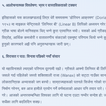
५. आलोचनात्मक विश्लेषण: भ्रम र वास्तविकताको टक्कर
इतिहासको यस कालखण्डलाई लिएर धेरै समयसम्म 'डोरियन आक्रमण' (Dorian 
१९५२ मा माइकल भेन्ट्रिसले 'लिनियर बी' (Linear B) लिपिको अध्ययन गरेर 
ग्रीक भाषा बोल्ने मानिसहरू थिए भन्ने कुरा प्रमाणित भयो। यसको अर्थ ग्री
विद्रोह, आर्थिक कमजोरी र वातावरणीय संकटको एकमुष्ट परिणाम थियो भन्ने
हुनुको कारणबारे अझै पनि अनुसन्धानहरू जारी छन्।
६. विरासत र पाठ: विनाश पछिको नयाँ संसार
यो महाविनाशले ल्याएको परिणाम दूरगामी रह्यो। ग्रीसले आफ्नो लिनियर बी लिपि 
जसले गर्दा पहिलेको जस्तो शक्तिशाली राजा (Wanax) को सट्टा गाउँका साना 
लोकतान्त्रिक अभ्यासको जग बस्यो। साम्राज्यहरूको पतनले सिर्जना गरेको रा
निर्माण गरेनन्, बरु आज हामीले प्रयोग गर्ने वर्णमालाको आधार पनि तयार पा
गरे। आजको अन्तरसम्बन्धित विश्वका लागि यो घटना एउटा गम्भीर सन्देश हो: 
सधैंका लागि बदलिदिन सक्छ।