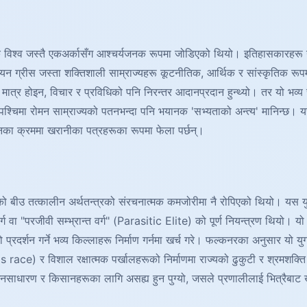
आधुनिक विश्व जस्तै एकअर्कासँग आश्चर्यजनक रूपमा जोडिएको थियो। इतिहासकार
न ग्रीस जस्ता शक्तिशाली साम्राज्यहरू कूटनीतिक, आर्थिक र सांस्कृतिक रूपम
ूको मात्र होइन, विचार र प्रविधिको पनि निरन्तर आदानप्रदान हुन्थ्यो। तर यो 
्चिमा रोमन साम्राज्यको पतनभन्दा पनि भयानक 'सभ्यताको अन्त्य' मानिन्छ। य
नका क्रममा खरानीका पत्रहरूका रूपमा फेला पर्छन्।
को बीउ तत्कालीन अर्थतन्त्रको संरचनात्मक कमजोरीमा नै रोपिएको थियो। यस 
वर्ग वा "परजीवी सम्भ्रान्त वर्ग" (Parasitic Elite) को पूर्ण नियन्त्रण थियो। यो
्रदर्शन गर्ने भव्य किल्लाहरू निर्माण गर्नमा खर्च गरे। फल्कनरका अनुसार 
र विशाल रक्षात्मक पर्खालहरूको निर्माणमा राज्यको ढुकुटी र श्रमशक्ति खर्च
तः जनसाधारण र किसानहरूका लागि असह्य हुन पुग्यो, जसले प्रणालीलाई भित्रैबाट