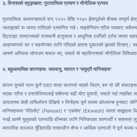
३. विनाशको श्रृङ्खला: पुरातात्विक प्रमाण र भौगोलिक प्रभाव
पुरातात्विक अध्ययनहरूले सन् १२२० देखि ११७० ईसापूर्वको बीचमा सम्पूर्ण क
जलाइएको वा ध्वस्त पारिएको प्रमाणित गर्छ। माइसेनियन ग्रीस यसबाट सबैभन्दा 
हिट्टाइट साम्राज्यको राजधानी हात्तुसास र आधुनिक टर्कीको ट्रोय जस्ता सहरहर
आक्रमणको डर र सहयोगका लागि गरिएको हतास पुकारको झल्को दिन्छन्। यद्यपि
आफ्नो अस्तित्व जोगाउन सफल भए, जसले यो महाविनाशको भौगोलिक विविधताला
४. बहुआयामिक कारणहरू: जलवायु, व्यापार र 'समुद्री मानिसहरू'
कांस्य युगको पतन कुनै एउटा मात्र कारणले भएको थिएन, बरु यो धेरै संक
भएका ग्रीस र एनातोलियालाई सबैभन्दा बढी चोट पुर्‍यायो, जसले गर्दा त्यहाँ
उत्पादनमा केही लचिलोपन देखियो र तिनीहरू पूर्ण रूपमा कोल्याप्स हुनबाट 
मानिसहरूमा 'पेलिसेट' (Peleset) र 'एकवेश' (Ekwesh) जस्ता समूहहरू थिए,
नभई आफ्नै मुलुकको पतनपछि बाँच्नका लागि निस्किएका शरणार्थी र सशस्त्र
व्यापारिक सञ्जाल चुँडिएपछि तत्कालीन सैन्य र आर्थिक प्रणाली नै पूर्ण रूपमा 