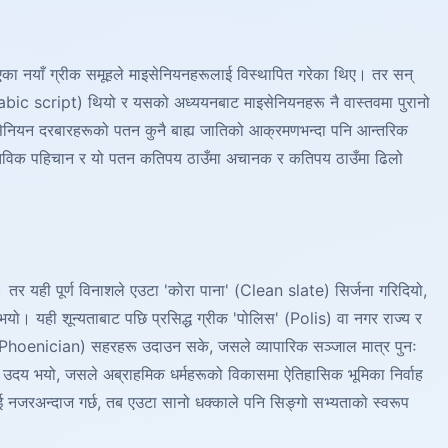
 नयाँ ग्रीक समूहले माइसेनियनहरूलाई विस्थापित गरेका थिए। तर सन्
labic script) थियो र यसको अध्ययनबाट माइसेनियनहरू नै वास्तवमा पुरानो
माइसेनियन दरबारहरूको पतन कुनै बाह्य जातिको आक्रमणभन्दा पनि आन्तरिक
ास्तविक पहिचान र यो पतन कतिपय ठाउँमा अचानक र कतिपय ठाउँमा ढिलो
यो। तर यही पूर्ण विनाशले एउटा 'कोरा पाना' (Clean slate) सिर्जना गरिदियो,
ो। यही शून्यताबाट पछि प्रसिद्ध ग्रीक 'पोलिस' (Polis) वा नगर राज्य र
यन (Phoenician) सहरहरू उदाउन सके, जसले व्यापारिक सञ्जाल मात्र पुनः
ूको उदय भयो, जसले अब्राहमिक धर्महरूको विकासमा ऐतिहासिक भूमिका निर्वाह
ई नजरअन्दाज गर्छ, तब एउटा सानो धक्काले पनि सिङ्गो सभ्यताको स्वरूप