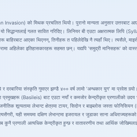
Invasion) को मिथक प्रचलित थियो। पुरानो मान्यता अनुसार उत्तरबाट आएका
यो सिद्धान्तलाई गलत सावित गरिदिए। लिनियर बी एउटा अक्षरात्मक लिपि (Syl
कहरू बाहिरबाट आएका थिएनन्, तिनीहरू त पहिलेदेखि नै त्यहाँ थिए। त्यसैले, 
 कुरामा अहिलेका इतिहासकारहरू सहमत छन्। यद्यपि 'समुद्री मानिसहरू' को व
र दरबारिया संस्कृति गुमाएर झण्डै ४०० वर्ष लामो 'अन्धकार युग' मा प्रवेश गर्‍
प्रमुखहरू (Basileis) बाट एउटा नयाँ र कमजोर केन्द्रीकृत प्रणालीको उदय भय
जनीतिक शून्यतामा लेभान्ट क्षेत्रमा टायर, सिदोन र बाइब्लोस जस्ता फोनिसि
रे। त्यसैगरी, यही समयमा दक्षिण लेभान्टमा इजरायल र जुडाका साना अधिराज्यहर
जब कुनै प्रणाली अत्यधिक केन्द्रीकृत हुन्छ र वातावरणीय तथा आर्थिक जोखिमला